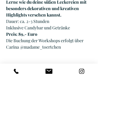
Lerne wie du deine süßen Leckereien mit 
besonders dekorativen und kreativen 
Highlights versehen kannst.
Dauer: ca. 2-3 Stunden
Inklusive Candybar und Getränke
Preis: 89,- Euro
Die Buchung der Workshops erfolgt über 
Carina @madame_toertchen
Diese Veranstaltung teilen
Feierhelden
Lübbeckerstraße 59a