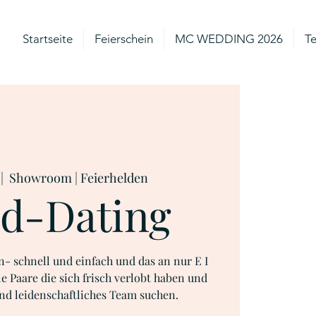
Startseite
Feierschein
MC WEDDING 2026
T
 |  
Showroom | Feierhelden
d-Dating
- schnell und einfach und das an nur E I
le Paare die sich frisch verlobt haben und
und leidenschaftliches Team suchen.